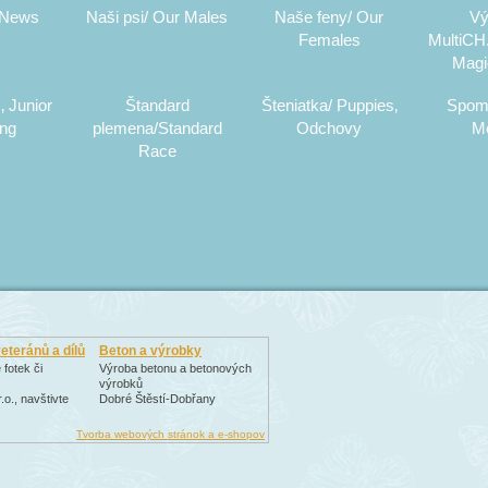
 News
Naši psi/ Our Males
Naše feny/ Our
Vý
Females
MultiCH.
Magi
‚ Junior
Štandard
Šteniatka/ Puppies‚
Spom
ing
plemena/Standard
Odchovy
M
Race
teránů a dílů
Beton a výrobky
 fotek či
Výroba betonu a betonových
výrobků
o., navštivte
Dobré Štěstí-Dobřany
Tvorba webových stránok a e-shopov