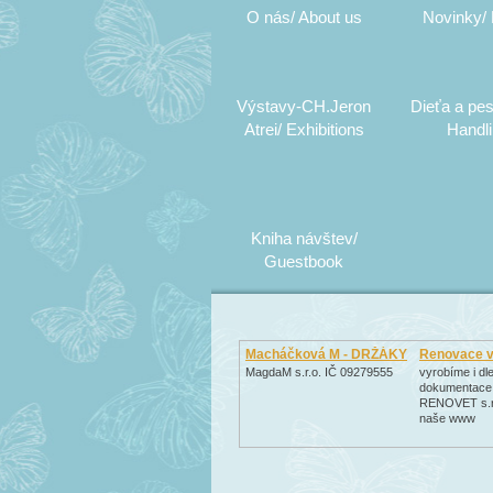
O nás/ About us
Novinky/
Výstavy-CH.Jeron
Dieťa a pes
Atrei/ Exhibitions
Handl
Kniha návštev/
Guestbook
Macháčková M - DRŽÁKY
Renovace ve
MagdaM s.r.o. IČ 09279555
vyrobíme i dle
dokumentace
RENOVET s.r.
naše www