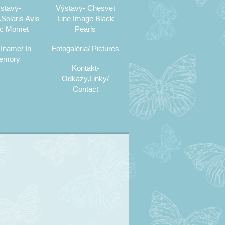
stavy-
Výstavy- Chesvet
Solaris Avis
Line Image Black
c Momet
Pearls
íname/ In
Fotogaléria/ Pictures
emory
Kontakt-
Odkazy‚Linky/
Contact