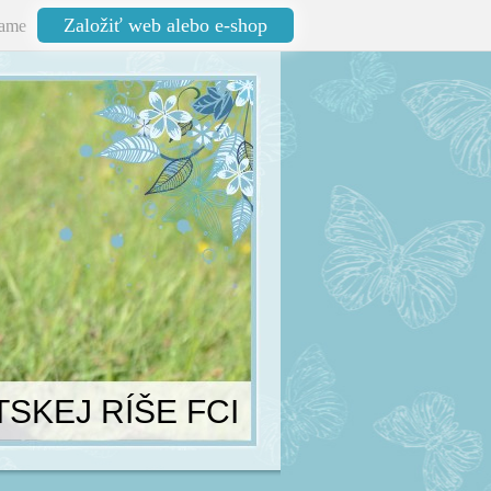
Založiť web alebo e-shop
ame
TSKEJ RÍŠE FCI