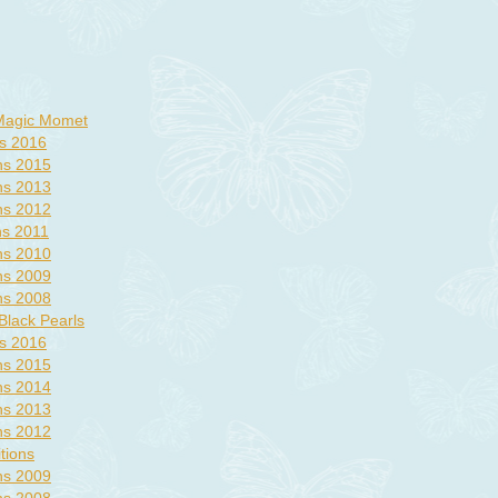
 Magic Momet
ns 2016
ons 2015
ons 2013
ons 2012
ns 2011
ons 2010
ons 2009
ons 2008
Black Pearls
ns 2016
ons 2015
ons 2014
ons 2013
ons 2012
tions
ons 2009