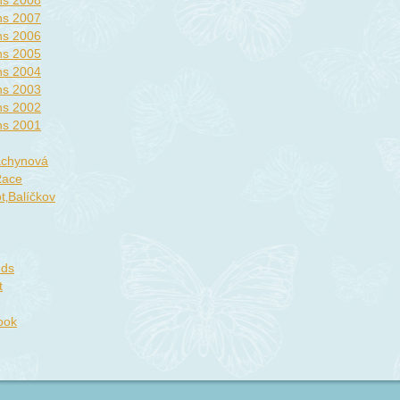
ons 2008
ons 2007
ons 2006
ons 2005
ons 2004
ons 2003
ons 2002
ons 2001
achynová
Race
t‚Balíčkov
nds
t
ook