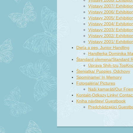
Výstavy 2008/ Exhibiti
Výstavy 2007/ Exhibiti
Výstavy 2006/ Exhibiti
Výstavy 2005/ Exhibiti
Výstavy 2004/ Exhibiti
Výstavy 2003/ Exhibiti
Výstavy 2002/ Exhibiti
Výstavy 2001/ Exhibiti
Dieťa a pes‚ Junior Handling
Handlerka Dominika M
Štandard plemena/Standard 
Úprava Shih-tzu‚TopKno
Šteniatka/ Puppies‚ Odchovy
Spomíname/ In Memory
Fotogaléria/ Pictures
Naši kamaráti/Our Frie
Kontakt-Odkazy‚Linky/ Contac
Kniha návštev/ Guestbook
Predchádzajúci Guestb