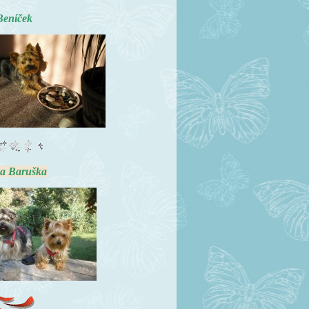
eníček
Baruška