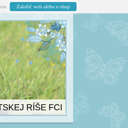
Založiť web alebo e-shop
ame
TSKEJ RÍŠE FCI