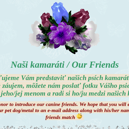
Naši kamaráti / Our Friends
voľujeme Vám predstaviť našich psích kamarát
 záujem, môžete nám poslať fotku Vášho psi
 jeho/jej menom a radi si ho/ju medzi našic
onor to introduce our canine friends. We hope that you will e
ur pet dog/metal to an e-mail address along with his/her n
friends match