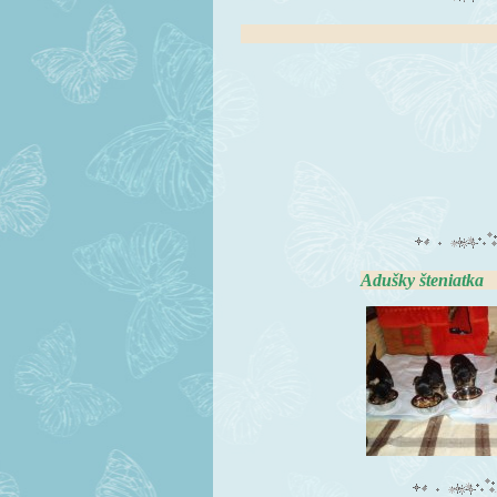
Marcelov Joseph
Adušky šten