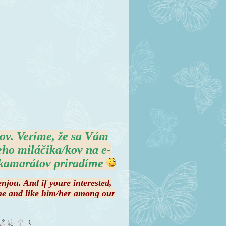
ov. Veríme, že sa Vám
eho miláčika/kov na e-
h kamarátov priradíme
njou. And if youre interested,
ame and like him/her among our