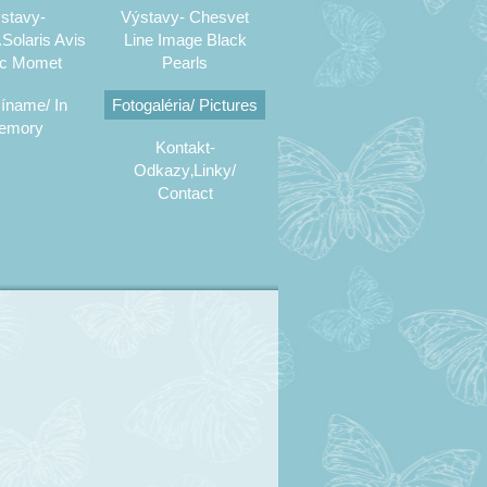
stavy-
Výstavy- Chesvet
Solaris Avis
Line Image Black
c Momet
Pearls
íname/ In
Fotogaléria/ Pictures
emory
Kontakt-
Odkazy‚Linky/
Contact