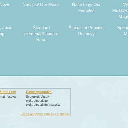
 News
Naši psi/ Our Males
Naše feny/ Our
Vý
Females
MultiCH.
Magi
‚ Junior
Štandard
Šteniatka/ Puppies‚
Spom
ing
plemena/Standard
Odchovy
M
Race
Music Fest
Elektromontáže
air festival
Svatopluk Veselý -
elektroinstalace
elektroinstalační materiál
Tvorba webových stránok a e-shopov