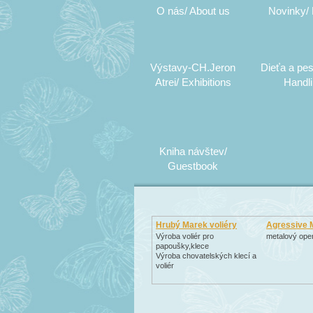
O nás/ About us
Novinky/
Výstavy-CH.Jeron
Dieťa a pes
Atrei/ Exhibitions
Handl
Kniha návštev/
Guestbook
Hrubý Marek voliéry
Agressive 
Výroba voliér pro
metalový open-
papoušky,klece
Výroba chovatelských klecí a
voliér