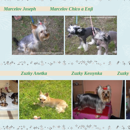
 Marcelov Chico a Enji
iatka Zuzky Anetka Zuzky Kessynka Zuzky Te