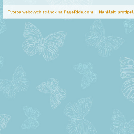
Tvorba webových stránok na
PageRide.com
|
Nahlásiť protipr