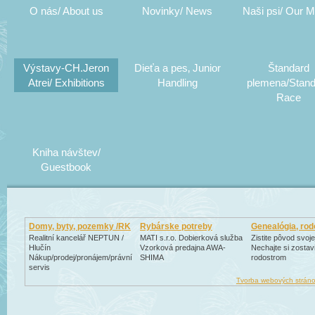
O nás/ About us
Novinky/ News
Naši psi/ Our M
Výstavy-CH.Jeron
Dieťa a pes‚ Junior
Štandard
Atrei/ Exhibitions
Handling
plemena/Stand
Race
Kniha návštev/
Guestbook
Domy, byty, pozemky /RK
Rybárske potreby
Genealógia, ro
Realitní kancelář NEPTUN /
MATI s.r.o. Dobierková služba
Zistite pôvod svoje
Hlučín
Vzorková predajna AWA-
Nechajte si zostavi
Nákup/prodej/pronájem/právní
SHIMA
rodostrom
servis
Tvorba webových stráno