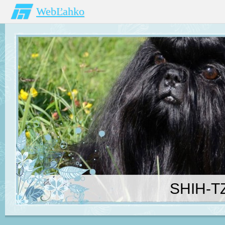
WebĽahko
SHIH-T