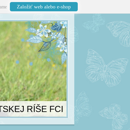
Založiť web alebo e-shop
ame
TSKEJ RÍŠE FCI