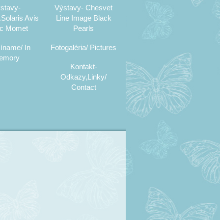
stavy-
Výstavy- Chesvet
Solaris Avis
Line Image Black
c Momet
Pearls
íname/ In
Fotogaléria/ Pictures
emory
Kontakt-
Odkazy‚Linky/
Contact