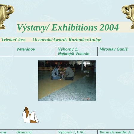
Výstavy/ Exhibitions 2004
eda/Class Ocenenia/Awards Rozhodca/Judge
Veteránov
Výborný 1,
Miroslav Guniš
Najkrajší Veterán
bová
Otvorená
Výborný 1, CAC
Karin Bernardis, A