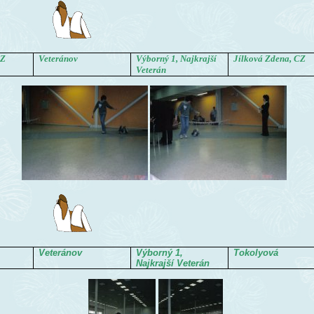
CZ
Veteránov
Výborný 1, Najkrajší
Jílková Zdena, CZ
Veterán
Veteránov
Výborný 1,
Tokolyová
Najkrajší Veterán