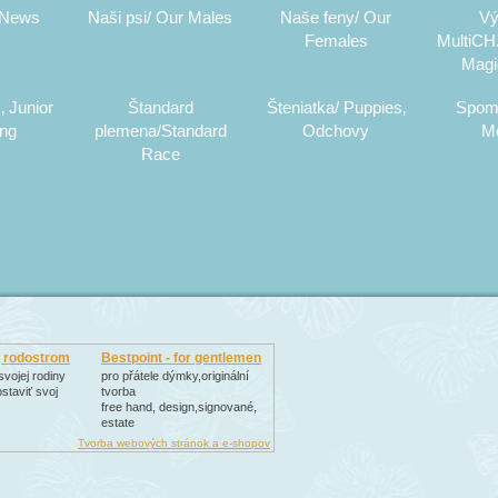
 News
Naši psi/ Our Males
Naše feny/ Our
Vý
Females
MultiCH.
Magi
‚ Junior
Štandard
Šteniatka/ Puppies‚
Spom
ing
plemena/Standard
Odchovy
M
Race
, rodostrom
Bestpoint - for gentlemen
svojej rodiny
pro přátele dýmky,originální
staviť svoj
tvorba
free hand, design,signované,
estate
Tvorba webových stránok a e-shopov