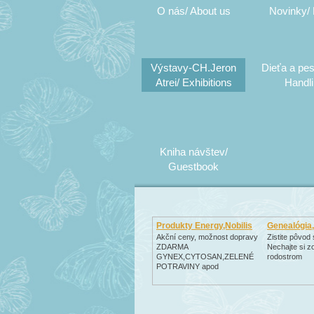
O nás/ About us
Novinky/
Výstavy-CH.Jeron
Dieťa a pes
Atrei/ Exhibitions
Handl
Kniha návštev/
Guestbook
Produkty Energy,Nobilis
Genealógia
Akční ceny, možnost dopravy
Zistite pôvod 
ZDARMA
Nechajte si zo
GYNEX,CYTOSAN,ZELENÉ
rodostrom
POTRAVINY apod